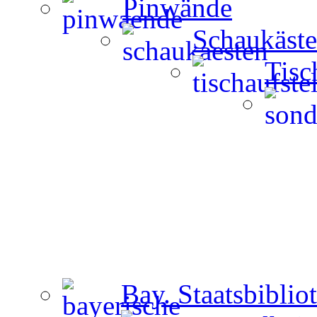
Pinwände
Schaukäst
Tisc
Bay. Staatsbiblio