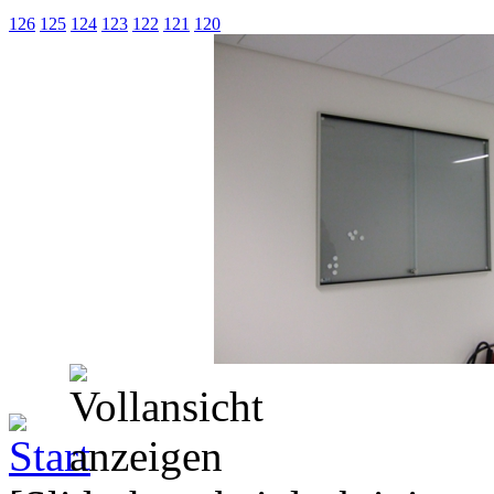
126
125
124
123
122
121
120